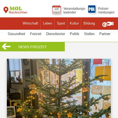
Veranstaltungs-
Polizei-
kalender
meldungen
Wirtschaft
Leben
Sport
Kultur
Bildung
Gesundheit
Freizeit
Dienstleister
Politik
Stellen
Partner
NEWS FREIZEIT