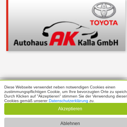
Über uns
Thema melden
ABO
Unterstützung
Datenschutz
Diese Webseite verwendet neben notwendigen Cookies einen
Impressum
zustimmungspflichtigen Cookie, um Ihre bevorzugten Orte zu speich
Durch Klicken auf "Akzeptieren" stimmen Sie der Verwendung dieser
Cookies gemäß unserer
Datenschutzerklärung
zu.
Kontakt
Copyright © 2026 |
Prinzmediaconcept.de
🌙 Dark Mode
Akzeptieren
Ablehnen