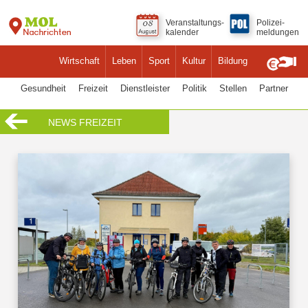
Veranstaltungs-
Polizei-
kalender
meldungen
Wirtschaft
Leben
Sport
Kultur
Bildung
Gesundheit
Freizeit
Dienstleister
Politik
Stellen
Partner
NEWS FREIZEIT