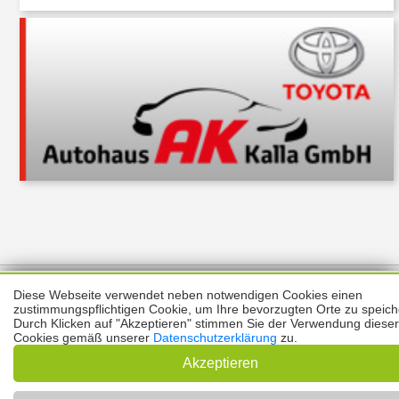
Über uns
Thema melden
ABO
Unterstützung
Datenschutz
Diese Webseite verwendet neben notwendigen Cookies einen
Impressum
zustimmungspflichtigen Cookie, um Ihre bevorzugten Orte zu speich
Durch Klicken auf "Akzeptieren" stimmen Sie der Verwendung dieser
Kontakt
Cookies gemäß unserer
Datenschutzerklärung
zu.
Copyright © 2026 |
Prinzmediaconcept.de
🌙 Dark Mode
Akzeptieren