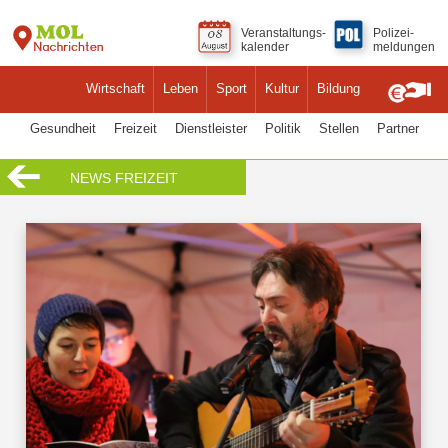
Veranstaltungs-
Polizei-
kalender
meldungen
Wirtschaft
Leben
Sport
Kultur
Bildung
Gesundheit
Freizeit
Dienstleister
Politik
Stellen
Partner
NEWS FREIZEIT