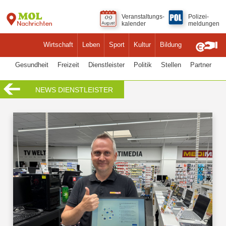
Veranstaltungs-
Polizei-
kalender
meldungen
Wirtschaft
Leben
Sport
Kultur
Bildung
Gesundheit
Freizeit
Dienstleister
Politik
Stellen
Partner
NEWS DIENSTLEISTER