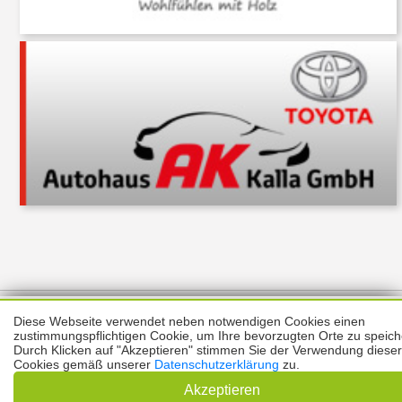
Über uns
Thema melden
ABO
Unterstützung
Datenschutz
Diese Webseite verwendet neben notwendigen Cookies einen
Impressum
zustimmungspflichtigen Cookie, um Ihre bevorzugten Orte zu speich
Durch Klicken auf "Akzeptieren" stimmen Sie der Verwendung dieser
Kontakt
Cookies gemäß unserer
Datenschutzerklärung
zu.
Copyright © 2026 |
Prinzmediaconcept.de
🌙 Dark Mode
Akzeptieren