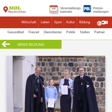
Veranstaltungs-
Polizei-
kalender
meldungen
Wirtschaft
Leben
Sport
Kultur
Bildung
Gesundheit
Freizeit
Dienstleister
Politik
Stellen
Partner
NEWS BILDUNG