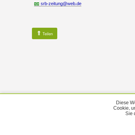
srb-zeitung@web.de
⇑
Teilen
Diese We
Cookie, u
Sie 
KONTAKT