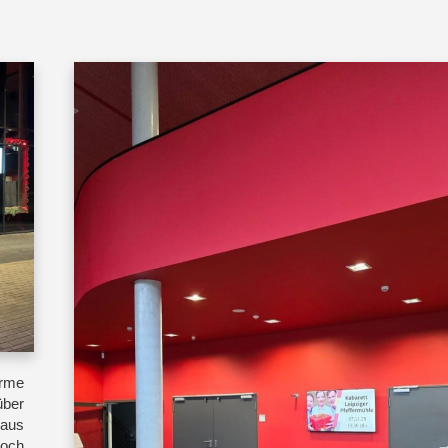
irme
über
 aus
Koch