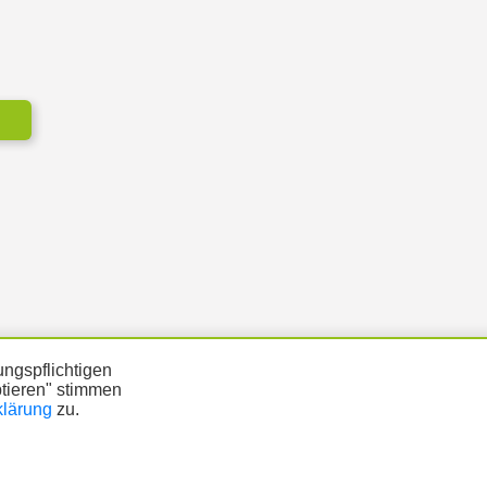
ngspflichtigen
ptieren" stimmen
klärung
zu.
ÜTZUNG
DATENSCHUTZ
IMPRESSUM
Copyright © 2026 |
Prinzmediaconcept.de
🌙 Dark Mode