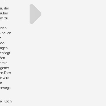
r, der
rüber
am zu
Oder-
m neuen
e
oor-
ungen,
pflegt.
ußen
ernte
agener
en.Dies
r wird
te
terwegs
rik Koch