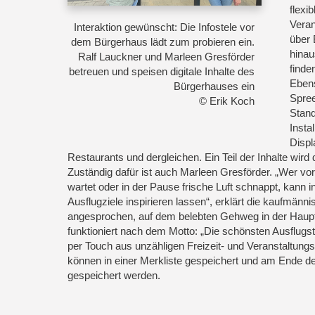
flexi
Veran
Interaktion gewünscht: Die Infostele vor
über 
dem Bürgerhaus lädt zum probieren ein.
hinau
Ralf Lauckner und Marleen Gresförder
finde
betreuen und speisen digitale Inhalte des
Ebens
Bürgerhauses ein
Spree
© Erik Koch
Stand
Insta
Displ
Restaurants und dergleichen. Ein Teil der Inhalte wi
Zuständig dafür ist auch Marleen Gresförder. „Wer v
wartet oder in der Pause frische Luft schnappt, kann 
Ausflugziele inspirieren lassen“, erklärt die kaufmän
angesprochen, auf dem belebten Gehweg in der Haupt
funktioniert nach dem Motto: „Die schönsten Ausflugst
per Touch aus unzähligen Freizeit- und Veranstaltu
können in einer Merkliste gespeichert und am Ende 
gespeichert werden.