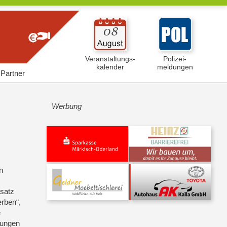
Veranstaltungs-
Polizei-
kalender
meldungen
Partner
Werbung
n
nsatz
erben“,
e
rungen