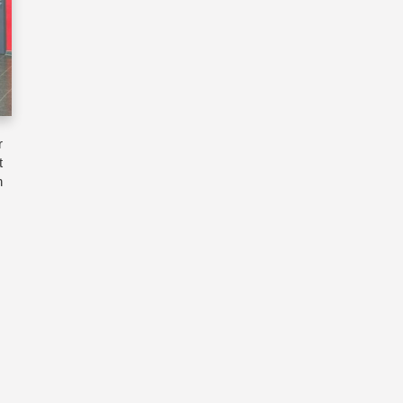
r
t
h