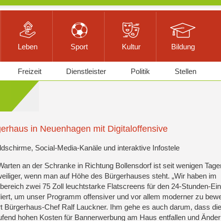
Leben
Sport
Kultur
Bildung
Freizeit
Dienstleister
Politik
Stellen
erhaus in Neuenhagen mit Digitaloffensive
ildschirme, Social-Media-Kanäle und interaktive Infostele
arten an der Schranke in Richtung Bollensdorf ist seit wenigen Tage
eiliger, wenn man auf Höhe des Bürgerhauses steht. „Wir haben im
bereich zwei 75 Zoll leuchtstarke Flatscreens für den 24-Stunden-Ei
lliert, um unser Programm offensiver und vor allem moderner zu bew
rt Bürgerhaus-Chef Ralf Lauckner. Ihm gehe es auch darum, dass di
aufend hohen Kosten für Bannerwerbung am Haus entfallen und Ände