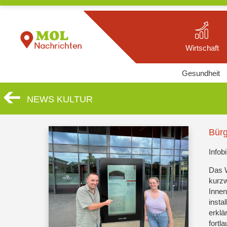
Wirtschaft
Gesundheit
NEWS KULTUR
Bürg
Infob
Das W
kurzw
Innen
insta
erklä
fortl