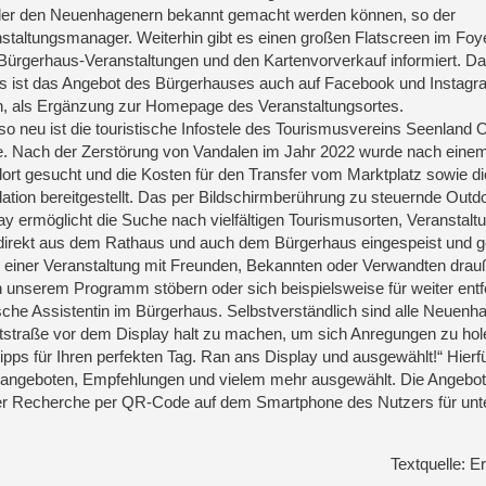
bler den Neuenhagenern bekannt gemacht werden können, so der
staltungsmanager. Weiterhin gibt es einen großen Flatscreen im Foye
Bürgerhaus-Veranstaltungen und den Kartenvorverkauf informiert. Da
s ist das Angebot des Bürgerhauses auch auf Facebook und Instagr
n, als Ergänzung zur Homepage des Veranstaltungsortes.
o neu ist die touristische Infostele des Tourismusvereins Seenland 
. Nach der Zerstörung von Vandalen im Jahr 2022 wurde nach eine
ort gesucht und die Kosten für den Transfer vom Marktplatz sowie di
llation bereitgestellt. Das per Bildschirmberührung zu steuernde Outd
ay ermöglicht die Suche nach vielfältigen Tourismusorten, Veranstalt
rd direkt aus dem Rathaus und auch dem Bürgerhaus eingespeist und ge
or einer Veranstaltung mit Freunden, Bekannten oder Verwandten dra
in unserem Programm stöbern oder sich beispielsweise für weiter entf
nische Assistentin im Bürgerhaus. Selbstverständlich sind alle Neuenh
straße vor dem Display halt zu machen, um sich Anregungen zu hol
ipps für Ihren perfekten Tag. Ran ans Display und ausgewählt!“ Hierfü
ngsangeboten, Empfehlungen und vielem mehr ausgewählt. Die Angebo
der Recherche per QR-Code auf dem Smartphone des Nutzers für un
Textquelle: E