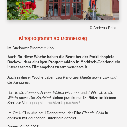
© Andreas Prinz
Kinoprogramm ab Donnerstag
im Buckower Programmkino
Auch für diese Woche haben die Betreiber der Parklichspiele
Buckow, dem einzigen Programmkino in Märkisch-Oderland ein
interessantes Filmangebot zusammengestellt.
Auch in dieser Woche dabei:
Das Kanu des Manitu
sowie
Lilly und
die Kängurus
.
Bei:
In die Sonne schauen
,
Willma will mehr
und
Tafiti - ab in die
Wüste
sowie
Der Sazlpfad
stehen jeweils nur 18 Plätze im kleinen
Saal zur Verfügung also rechtzeitig buchen !
Im OmU-Club wird am LDonnerstag, der Film
Electric Child
in
englisch mit deutschen Untertiteln gezeigt.
Datum: 04.09.2025