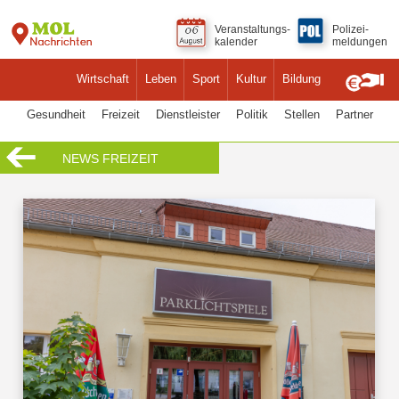
Veranstaltungs-
Polizei-
kalender
meldungen
Wirtschaft
Leben
Sport
Kultur
Bildung
Gesundheit
Freizeit
Dienstleister
Politik
Stellen
Partner
NEWS FREIZEIT