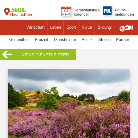
Veranstaltungs-
Polizei-
kalender
meldungen
Wirtschaft
Leben
Sport
Kultur
Bildung
Gesundheit
Freizeit
Dienstleister
Politik
Stellen
Partner
NEWS DIENSTLEISTER