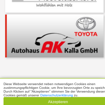
Diese Webseite verwendet neben notwendigen Cookies einen
Über uns
Thema melden
ABO
Unterstützung
Datenschutz
zustimmungspflichtigen Cookie, um Ihre bevorzugten Orte zu speich
Impressum
Durch Klicken auf "Akzeptieren" stimmen Sie der Verwendung dieser
Cookies gemäß unserer
Datenschutzerklärung
zu.
Kontakt
Copyright © 2026 |
Prinzmediaconcept.de
🌙 Dark Mode
Akzeptieren