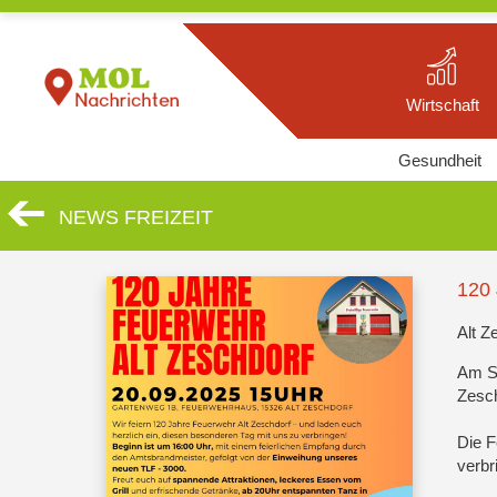
Wirtschaft
Gesundheit
NEWS FREIZEIT
120
Alt Z
Am Sa
Zesch
Die F
verbr