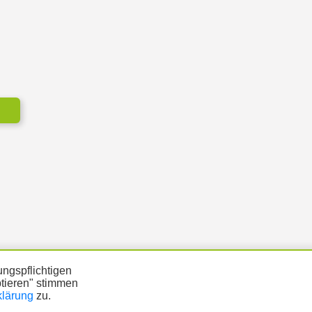
ngspflichtigen
ptieren" stimmen
klärung
zu.
ÜTZUNG
DATENSCHUTZ
IMPRESSUM