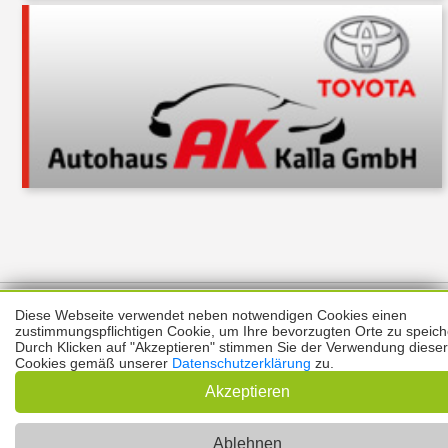
Über uns
Thema melden
ABO
Unterstützung
Datenschutz
Diese Webseite verwendet neben notwendigen Cookies einen
Impressum
zustimmungspflichtigen Cookie, um Ihre bevorzugten Orte zu speich
Durch Klicken auf "Akzeptieren" stimmen Sie der Verwendung dieser
Cookies gemäß unserer
Datenschutzerklärung
zu.
Kontakt
Copyright © 2026 |
Prinzmediaconcept.de
🌙 Dark Mode
Akzeptieren
Ablehnen