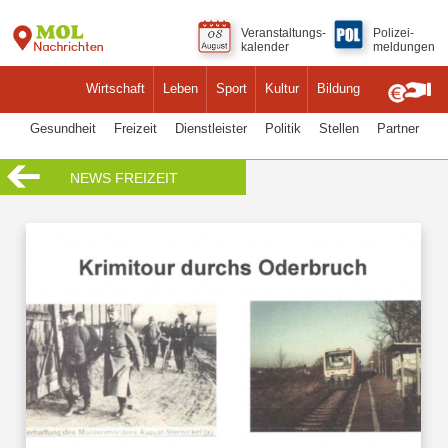
Veranstaltungs-
Polizei-
kalender
meldungen
Wirtschaft
Leben
Sport
Kultur
Bildung
Gesundheit
Freizeit
Dienstleister
Politik
Stellen
Partner
NEWS FREIZEIT