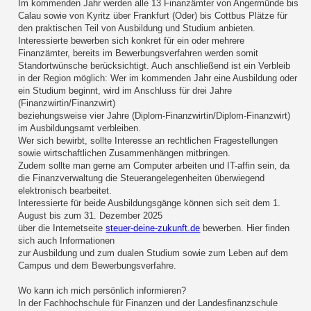
Im kommenden Jahr werden alle 13 Finanzämter von Angermünde bis
Calau sowie von Kyritz über Frankfurt (Oder) bis Cottbus Plätze für
den praktischen Teil von Ausbildung und Studium anbieten.
Interessierte bewerben sich konkret für ein oder mehrere
Finanzämter, bereits im Bewerbungsverfahren werden somit
Standortwünsche berücksichtigt. Auch anschließend ist ein Verbleib
in der Region möglich: Wer im kommenden Jahr eine Ausbildung oder
ein Studium beginnt, wird im Anschluss für drei Jahre
(Finanzwirtin/Finanzwirt)
beziehungsweise vier Jahre (Diplom-Finanzwirtin/Diplom-Finanzwirt)
im Ausbildungsamt verbleiben.
Wer sich bewirbt, sollte Interesse an rechtlichen Fragestellungen
sowie wirtschaftlichen Zusammenhängen mitbringen.
Zudem sollte man gerne am Computer arbeiten und IT-affin sein, da
die Finanzverwaltung die Steuerangelegenheiten überwiegend
elektronisch bearbeitet.
Interessierte für beide Ausbildungsgänge können sich seit dem 1.
August bis zum 31. Dezember 2025
über die Internetseite
steuer-deine-zukunft.de
bewerben. Hier finden
sich auch Informationen
zur Ausbildung und zum dualen Studium sowie zum Leben auf dem
Campus und dem Bewerbungsverfahre.
Wo kann ich mich persönlich informieren?
In der Fachhochschule für Finanzen und der Landesfinanzschule