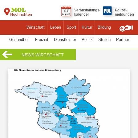
Veranstaltungs-
Polizei-
kalender
meldungen
Wirtschaft
Leben
Sport
Kultur
Bildung
Gesundheit
Freizeit
Dienstleister
Politik
Stellen
Partner
NEWS WIRTSCHAFT