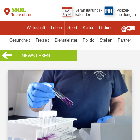
Veranstaltungs-
Polizei-
kalender
meldungen
Wirtschaft
Leben
Sport
Kultur
Bildung
Gesundheit
Freizeit
Dienstleister
Politik
Stellen
Partner
NEWS LEBEN