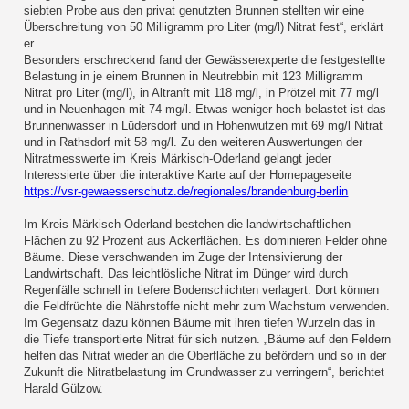
siebten Probe aus den privat genutzten Brunnen stellten wir eine
Überschreitung von 50 Milligramm pro Liter (mg/l) Nitrat fest“, erklärt
er.
Besonders erschreckend fand der Gewässerexperte die festgestellte
Belastung in je einem Brunnen in Neutrebbin mit 123 Milligramm
Nitrat pro Liter (mg/l), in Altranft mit 118 mg/l, in Prötzel mit 77 mg/l
und in Neuenhagen mit 74 mg/l. Etwas weniger hoch belastet ist das
Brunnenwasser in Lüdersdorf und in Hohenwutzen mit 69 mg/l Nitrat
und in Rathsdorf mit 58 mg/l. Zu den weiteren Auswertungen der
Nitratmesswerte im Kreis Märkisch-Oderland gelangt jeder
Interessierte über die interaktive Karte auf der Homepageseite
https://vsr-gewaesserschutz.de/regionales/brandenburg-berlin
Im Kreis Märkisch-Oderland bestehen die landwirtschaftlichen
Flächen zu 92 Prozent aus Ackerflächen. Es dominieren Felder ohne
Bäume. Diese verschwanden im Zuge der Intensivierung der
Landwirtschaft. Das leichtlösliche Nitrat im Dünger wird durch
Regenfälle schnell in tiefere Bodenschichten verlagert. Dort können
die Feldfrüchte die Nährstoffe nicht mehr zum Wachstum verwenden.
Im Gegensatz dazu können Bäume mit ihren tiefen Wurzeln das in
die Tiefe transportierte Nitrat für sich nutzen. „Bäume auf den Feldern
helfen das Nitrat wieder an die Oberfläche zu befördern und so in der
Zukunft die Nitratbelastung im Grundwasser zu verringern“, berichtet
Harald Gülzow.