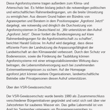
Diese Agroforstsysteme tragen außerdem zum Klima- und
Artenschutz bei. Es fehlen bislang jedoch die notwendigen politischen
und wirtschaftlichen Rahmenbedingungen, um die breite Umsetzung
zu ermöglichen. Aus diesem Grund haben ein Bündnis von
Agrarexperten und Beratern in dem Positionspapier „Agroforst Jetzt!“
dargelegt, wie notwendig und dringlich die Durchsetzung von
Agroforstsystemen in Deutschland ist. „Wir unterstützen den Aufruf:
„Agroforst Jetzt“. Dieser fordert die Bundesregierung auf klare
Rahmenbedingungen für die Agroforstwirtschaft zu schaffen“,
berichtet Harald Gülzow. Im Aufruf wird dargelegt, dass diese
effiziente Form der Landnutzung die Anpassungsfähigkeit der
Landwirtschaft an den Klimawandel verbessert. Durch den Schutz vor
Bodenerosion, sowie die Förderung der Taubildung können
Agroforstsysteme mit einer ertragsstabilisierenden Wirkung dazu
beitragen, die Lebensmittelversorgung auch bei zunehmenden
Extremwetterereignissen zu sichern. Auf der Homepage
agroforst.jetzt können weitere Organisationen, landwirtschaftliche
Betriebe oder Privatpersonen diesen Aufruf unterstützen.
Über den VSR-Gewässerschutz
Der VSR-Gewässerschutz wurde bereits 1980 als Zusammenschluss
verschiedener Bürgerinitiativen gegründet und setzt sich seit über vier
Jahrzehnten für sauberes Wasser ein. Das gelbe Labormobil ist von
April bis September unterwegs um Brunnenwasserproben zu