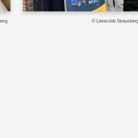
berg
© Lionsclub Strausber