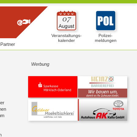
Veranstaltungs-
Polizei-
kalender
meldungen
Partner
Werbung
ier
hen
zum
n