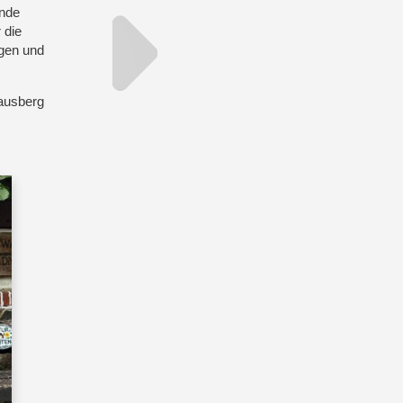
ende
 die
gen und
rausberg