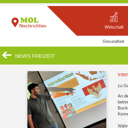
Wirtschaft
Gesundheit
NEWS FREIZEIT
Inte
zu Ga
An di
betre
Buck
Kenn
Währe