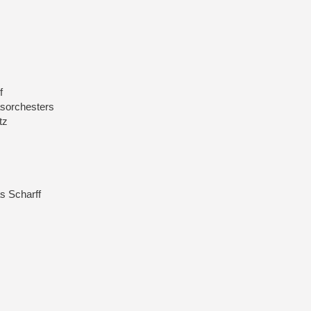
f
asorchesters
tz
as Scharff