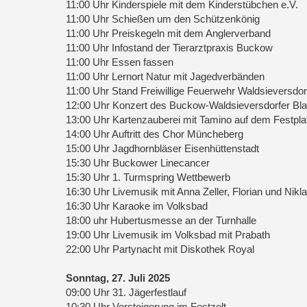
11:00 Uhr Kinderspiele mit dem Kinderstübchen e.V.
11:00 Uhr Schießen um den Schützenkönig
11:00 Uhr Preiskegeln mit dem Anglerverband
11:00 Uhr Infostand der Tierarztpraxis Buckow
11:00 Uhr Essen fassen
11:00 Uhr Lernort Natur mit Jagedverbänden
11:00 Uhr Stand Freiwillige Feuerwehr Waldsieversdor
12:00 Uhr Konzert des Buckow-Waldsieversdorfer Bl
13:00 Uhr Kartenzauberei mit Tamino auf dem Festpla
14:00 Uhr Auftritt des Chor Müncheberg
15:00 Uhr Jagdhornbläser Eisenhüttenstadt
15:30 Uhr Buckower Linecancer
15:30 Uhr 1. Turmspring Wettbewerb
16:30 Uhr Livemusik mit Anna Zeller, Florian und Nikl
16:30 Uhr Karaoke im Volksbad
18:00 uhr Hubertusmesse an der Turnhalle
19:00 Uhr Livemusik im Volksbad mit Prabath
22:00 Uhr Partynacht mit Diskothek Royal
Sonntag, 27. Juli 2025
09:00 Uhr 31. Jägerfestlauf
10:30 Uhr Versteigerung im Festzelt