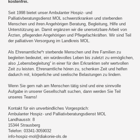
kostenfrei.
Seit 1998 bietet unser Ambulanter Hospiz- und
Palliativberatungsdienst MOL schwerstkranken und sterbenden
Menschen und ihren Angehörigen Beratung, Begleitung, Hilfe und
Unterstützung an. Damit ergänzen wir die unersetzbare Arbeit von
Ärzten, pflegenden Angehörigen und Pflegefachkräften. Wir sind Teil
der palliativen Versorgung im Landkreis MOL.
Als Ehrenamtliche*r sterbende Menschen und ihre Familien zu
begleiten bedeutet, ein würdevolles Leben bis zuletzt zu ermöglichen,
also „Lebensbegleitung“ in einer für den Erkrankten sehr wertvollen
Zeit zu leisten. Ehrenamtliche hören zu, schenken Zeit und helfen
dadurch mit, körperliche und seelische Belastungen zu lindern.
Wenn Sie gern nah am Menschen tätig sind und eine sinnvolle
Aufgabe in unserer Gesellschaft suchen, dann werden Sie Teil
unseres Teams!
Kontakt für ein unverbindliches Vorgespräch:
Ambulanter Hospiz- und Palliativberatungsdienst MOL
Landhausstr. 8
15344 Strausberg
Telefon: 03341-3059032
info-hospiz-mol@diakonie-ols.de