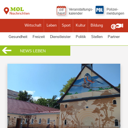
Veranstaltungs-
Polizei-
kalender
meldungen
Wirtschaft
Leben
Sport
Kultur
Bildung
Gesundheit
Freizeit
Dienstleister
Politik
Stellen
Partner
NEWS LEBEN