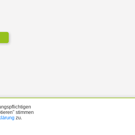
ngspflichtigen
ptieren" stimmen
klärung
zu.
ÜTZUNG
DATENSCHUTZ
IMPRESSUM