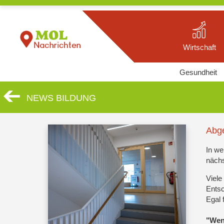
Wirtschaft
Gesundheit
NEWS BILDUNG
Abge
In we
nächs
Viele
Ents
Egal 
"Wenn