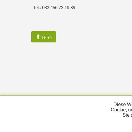
Tel.: 033 456 72 19 89
⇑
Teilen
Diese We
Cookie, u
Sie 
KONTAKT