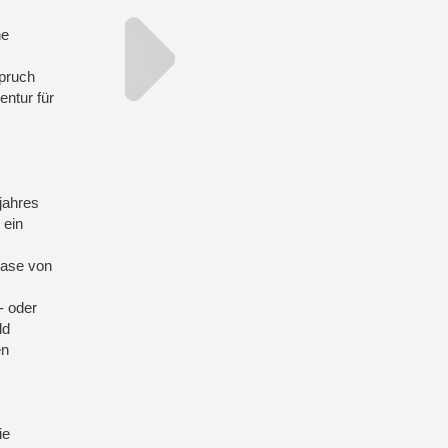
ne
spruch
entur für
jahres
 ein
hase von
- oder
ld
en
ie