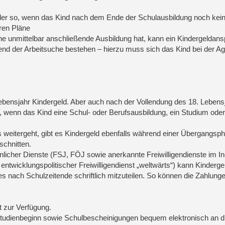
er so, wenn das Kind nach dem Ende der Schulausbildung noch kei
ren Pläne
ine unmittelbar anschließende Ausbildung hat, kann ein Kindergeldan
nd der Arbeitsuche bestehen – hierzu muss sich das Kind bei der Ag
 Lebensjahr Kindergeld. Aber auch nach der Vollendung des 18. Lebens
 wenn das Kind eine Schul- oder Berufsausbildung, ein Studium oder
s weitergeht, gibt es Kindergeld ebenfalls während einer Übergangsp
chnitten.
licher Dienste (FSJ, FÖJ sowie anerkannte Freiwilligendienste im In
 entwicklungspolitischer Freiwilligendienst „weltwärts“) kann Kinderge
es nach Schulzeitende schriftlich mitzuteilen. So können die Zahlung
t zur Verfügung.
tudienbeginn sowie Schulbescheinigungen bequem elektronisch an d