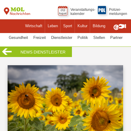
Veranstaltungs-
Polizei-
kalender
meldungen
Wirtschaft
Leben
Sport
Kultur
Bildung
Gesundheit
Freizeit
Dienstleister
Politik
Stellen
Partner
NEWS DIENSTLEISTER