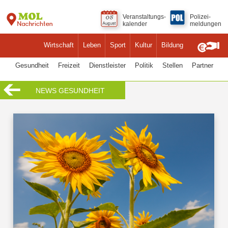
Veranstaltungs-
Polizei-
kalender
meldungen
Wirtschaft
Leben
Sport
Kultur
Bildung
Gesundheit
Freizeit
Dienstleister
Politik
Stellen
Partner
NEWS GESUNDHEIT