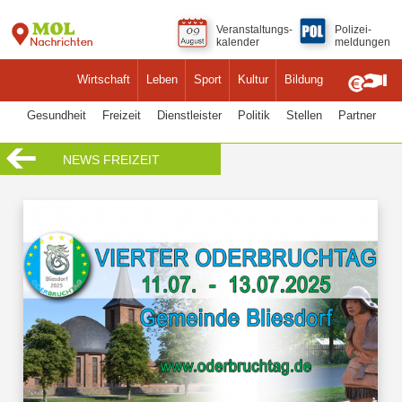
Veranstaltungs-
Polizei-
kalender
meldungen
Wirtschaft
Leben
Sport
Kultur
Bildung
Gesundheit
Freizeit
Dienstleister
Politik
Stellen
Partner
NEWS FREIZEIT