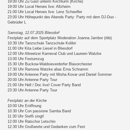
19:00 Uhr Zu Gast unterm Kirchturm (Kirche)
19:00 Uhr Local Heroes live: Allzheim
21:00 Uhr Local Heroes live: Lenz Schwofler
23:00 Uhr Höhepunkt des Abends Party: Party mit dem DJ-Duo -
Gebrüder L
Samstag, 12.07.2025 Bliesdorf
Festplatz auf dem Sportplatz Moderation Joanna Jambor (rbb)
10:30 Uhr Tanzschule Tanzschule Kolibri
11:00 Uhr Kita Liebe Liesel in Bliesdorf
12:00 Uhr Altreetzer Karneval Club und Laureen Watzke
13:00 Uhr Festumzug
15:30 Uhr Buckow-Waldsieverdorfer Blasorchester
17:30 Uhr Ramona Watzke alias Erna Schramm
19:00 Uhr Antenne Party mit Misha Kovar und Daniel Sommer
20:00 Uhr Antenne Party Tour
21:00 Uhr Hell / Doc live! Cover Party Band
23:30 Uhr Antenne Party Tour
Festplatz an der Kirche
10:00 Uhr Eröffnung
10:30 Uhr Con passione Samba Band
11:30 Uhr Steffi singt!
12:00 Uhr Ratschor Letschin
12:30 Uhr Grußworte und Gedanken zum Fest