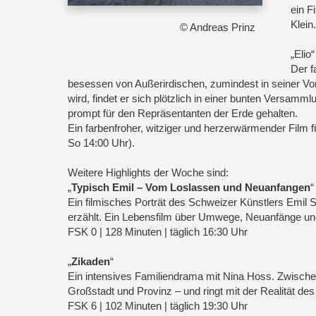
ein F
Klein
© Andreas Prinz
„Elio
Der f
besessen von Außerirdischen, zumindest in seiner Vor
wird, findet er sich plötzlich in einer bunten Versam
prompt für den Repräsentanten der Erde gehalten.
Ein farbenfroher, witziger und herzerwärmender Film f
So 14:00 Uhr).
Weitere Highlights der Woche sind:
„
Typisch Emil – Vom Loslassen und Neuanfangen
“
Ein filmisches Porträt des Schweizer Künstlers Emil 
erzählt. Ein Lebensfilm über Umwege, Neuanfänge und 
FSK 0 | 128 Minuten | täglich 16:30 Uhr
„
Zikaden
“
Ein intensives Familiendrama mit Nina Hoss. Zwischen
Großstadt und Provinz – und ringt mit der Realität de
FSK 6 | 102 Minuten | täglich 19:30 Uhr