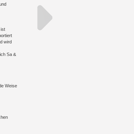
 und
ist
rtiert
d wird
lich Sa &
nde Weise
chen