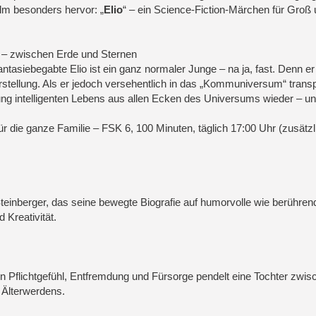
ilm besonders hervor: „
Elio
“ – ein Science-Fiction-Märchen für Groß
.
“ – zwischen Erde und Sternen
antasiebegabte Elio ist ein ganz normaler Junge – na ja, fast. Denn er 
stellung. Als er jedoch versehentlich in das „Kommuniversum“ transpo
mlung intelligenten Lebens aus allen Ecken des Universums wieder – un
ür die ganze Familie – FSK 6, 100 Minuten, täglich 17:00 Uhr (zusätz
Steinberger, das seine bewegte Biografie auf humorvolle wie berühre
Kreativität.
 Pflichtgefühl, Entfremdung und Fürsorge pendelt eine Tochter zwis
s Älterwerdens.