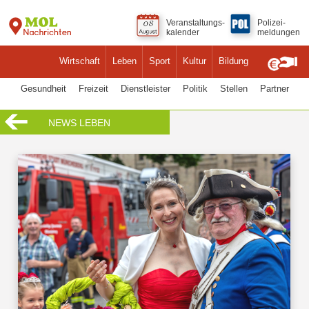
Veranstaltungs-
Polizei-
kalender
meldungen
Wirtschaft
Leben
Sport
Kultur
Bildung
Gesundheit
Freizeit
Dienstleister
Politik
Stellen
Partner
NEWS LEBEN