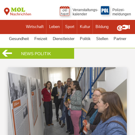
Veranstaltungs-
Polizei-
kalender
meldungen
Wirtschaft
Leben
Sport
Kultur
Bildung
Gesundheit
Freizeit
Dienstleister
Politik
Stellen
Partner
NEWS POLITIK