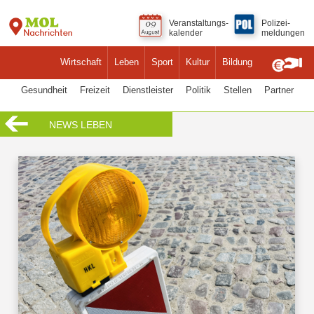
Veranstaltungs-
Polizei-
kalender
meldungen
Wirtschaft
Leben
Sport
Kultur
Bildung
Gesundheit
Freizeit
Dienstleister
Politik
Stellen
Partner
NEWS LEBEN