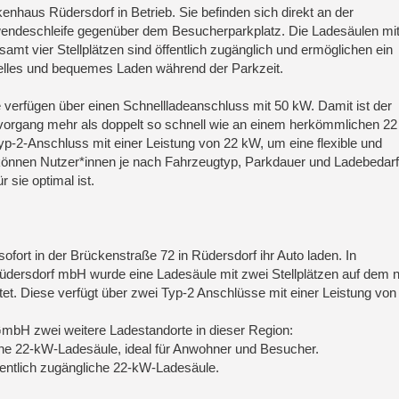
enhaus Rüdersdorf in Betrieb. Sie befinden sich direkt an der
ndeschleife gegenüber dem Besucherparkplatz. Die Ladesäulen mi
samt vier Stellplätzen sind öffentlich zugänglich und ermöglichen ein
lles und bequemes Laden während der Parkzeit.
 verfügen über einen Schnellladeanschluss mit 50 kW. Damit ist der
organg mehr als doppelt so schnell wie an einem herkömmlichen 2
yp-2-Anschluss mit einer Leistung von 22 kW, um eine flexible und
können Nutzer*innen je nach Fahrzeugtyp, Parkdauer und Ladebedarf
 sie optimal ist.
fort in der Brückenstraße 72 in Rüdersdorf ihr Auto laden. In
ersdorf mbH wurde eine Ladesäule mit zwei Stellplätzen auf dem 
chtet. Diese verfügt über zwei Typ-2 Anschlüsse mit einer Leistung vo
 GmbH zwei weitere Ladestandorte in dieser Region:
 eine 22-kW-Ladesäule, ideal für Anwohner und Besucher.
ffentlich zugängliche 22-kW-Ladesäule.