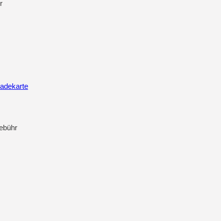
r
adekarte
gebühr