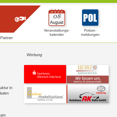
Veranstaltungs-
Polizei-
kalender
meldungen
Partner
Werbung
ktur in
äulen
e am