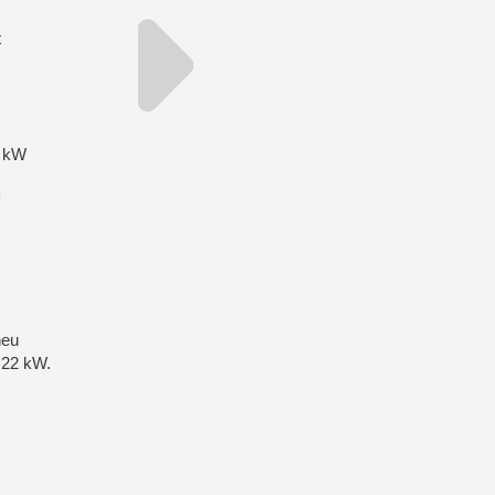
t
2 kW
neu
n 22 kW.