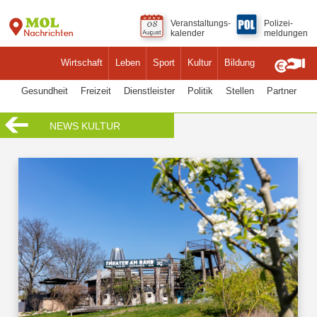
Veranstaltungs-
Polizei-
kalender
meldungen
Wirtschaft
Leben
Sport
Kultur
Bildung
Gesundheit
Freizeit
Dienstleister
Politik
Stellen
Partner
NEWS KULTUR