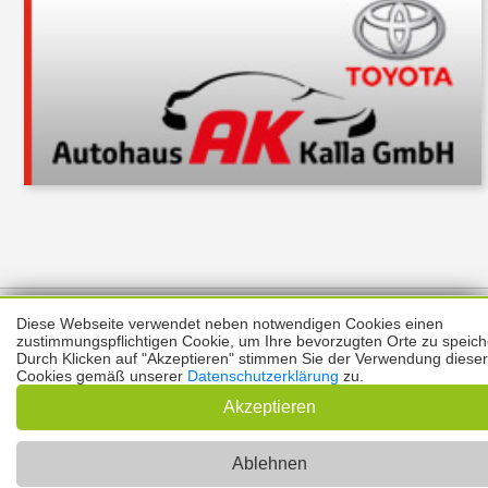
Über uns
Thema melden
ABO
Unterstützung
Datenschutz
Diese Webseite verwendet neben notwendigen Cookies einen
Impressum
zustimmungspflichtigen Cookie, um Ihre bevorzugten Orte zu speich
Durch Klicken auf "Akzeptieren" stimmen Sie der Verwendung dieser
Cookies gemäß unserer
Datenschutzerklärung
zu.
Kontakt
Copyright © 2026 |
Prinzmediaconcept.de
🌙 Dark Mode
Akzeptieren
Ablehnen