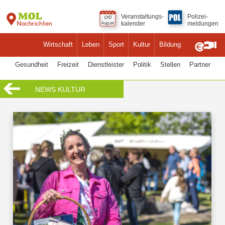
Veranstaltungs-
Polizei-
kalender
meldungen
Wirtschaft
Leben
Sport
Kultur
Bildung
Gesundheit
Freizeit
Dienstleister
Politik
Stellen
Partner
NEWS KULTUR