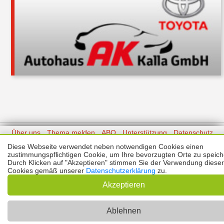
Über uns
Thema melden
ABO
Unterstützung
Datenschutz
Impressum
Diese Webseite verwendet neben notwendigen Cookies einen
zustimmungspflichtigen Cookie, um Ihre bevorzugten Orte zu speich
Durch Klicken auf "Akzeptieren" stimmen Sie der Verwendung dieser
Kontakt
Copyright © 2026 |
Prinzmediaconcept.de
🌙 Dark Mode
Cookies gemäß unserer
Datenschutzerklärung
zu.
Akzeptieren
Ablehnen