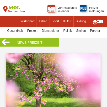
Veranstaltungs-
Polizei-
kalender
meldungen
Wirtschaft
Leben
Sport
Kultur
Bildung
Gesundheit
Freizeit
Dienstleister
Politik
Stellen
Partner
NEWS FREIZEIT