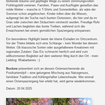
blühende Bäume und gepflegte Wege zu einem stimmungsvollen
Frühlingsbild vereinen. Familien, Paare und Ausflügler genießen das
milde Wetter – manche in T-Shirts und Sonnenbrillen, als wäre der
Sommer schon angebrochen. Kinder tollen über die Wiesen,
aufgeregt bei der Suche nach bunten Ostereiern, die hier und da im
Gras oder zwischen den Sträuchern versteckt wurden. Freudige Rufe
und Lachen begleiten das bunte Treiben, während sich die
Erwachsenen bei einem gemütlichen Spaziergang entspannen.
Ein besonderes Highlight bietet der kleine Eisladen im Ortszentrum.
Vor der Theke bildete sich eine Schlange – kein Wunder bei diesem
Wetter. Ob klassische Sorten oder ausgefallenere Kreationen mit
regionalen Zutaten: Das Eis schmeckt herrlich und wird zum
willkommenen Begleiter auf dem weiteren Weg durch den Ort - mein
Liebling: Rhabarbereis :-)
Buckow
präsentiert sich an diesem Osterwochenende als
Postkartenidyll – eine gelungene Mischung aus Naturgenuss,
familiärer Tradition und frühlingshafter Lebensfreude. Wer einmal
einen Osterspaziergang hier erlebt hat, wird gerne wiederkommen.
Datum: 20.04.2025