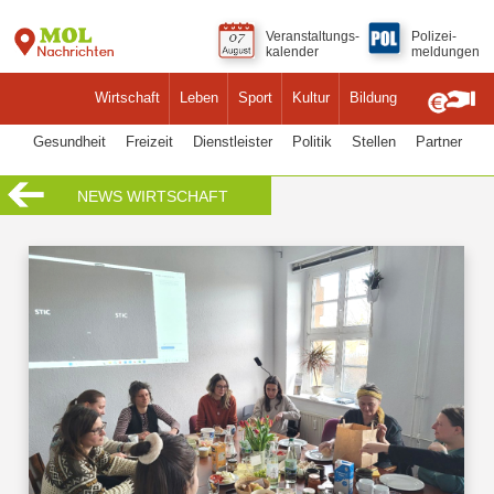
Veranstaltungs-
Polizei-
kalender
meldungen
Wirtschaft
Leben
Sport
Kultur
Bildung
Gesundheit
Freizeit
Dienstleister
Politik
Stellen
Partner
NEWS WIRTSCHAFT