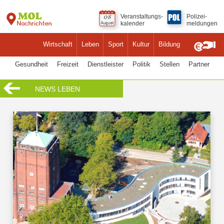
Veranstaltungs-
Polizei-
kalender
meldungen
Wirtschaft
Leben
Sport
Kultur
Bildung
Gesundheit
Freizeit
Dienstleister
Politik
Stellen
Partner
NEWS LEBEN