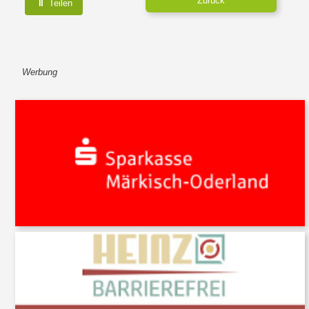
⇑
Zurück
Teilen
Werbung