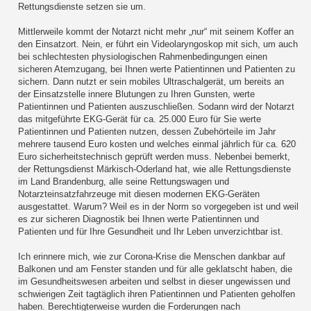
Rettungsdienste setzen sie um.
Mittlerweile kommt der Notarzt nicht mehr „nur“ mit seinem Koffer an
den Einsatzort. Nein, er führt ein Videolaryngoskop mit sich, um auch
bei schlechtesten physiologischen Rahmenbedingungen einen
sicheren Atemzugang, bei Ihnen werte Patientinnen und Patienten zu
sichern. Dann nutzt er sein mobiles Ultraschalgerät, um bereits an
der Einsatzstelle innere Blutungen zu Ihren Gunsten, werte
Patientinnen und Patienten auszuschließen. Sodann wird der Notarzt
das mitgeführte EKG-Gerät für ca. 25.000 Euro für Sie werte
Patientinnen und Patienten nutzen, dessen Zubehörteile im Jahr
mehrere tausend Euro kosten und welches einmal jährlich für ca. 620
Euro sicherheitstechnisch geprüft werden muss. Nebenbei bemerkt,
der Rettungsdienst Märkisch-Oderland hat, wie alle Rettungsdienste
im Land Brandenburg, alle seine Rettungswagen und
Notarzteinsatzfahrzeuge mit diesen modernen EKG-Geräten
ausgestattet. Warum? Weil es in der Norm so vorgegeben ist und weil
es zur sicheren Diagnostik bei Ihnen werte Patientinnen und
Patienten und für Ihre Gesundheit und Ihr Leben unverzichtbar ist.
Ich erinnere mich, wie zur Corona-Krise die Menschen dankbar auf
Balkonen und am Fenster standen und für alle geklatscht haben, die
im Gesundheitswesen arbeiten und selbst in dieser ungewissen und
schwierigen Zeit tagtäglich ihren Patientinnen und Patienten geholfen
haben. Berechtigterweise wurden die Forderungen nach