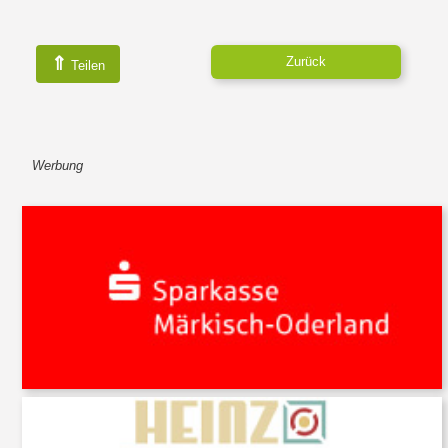
⇑
Zurück
Teilen
Werbung