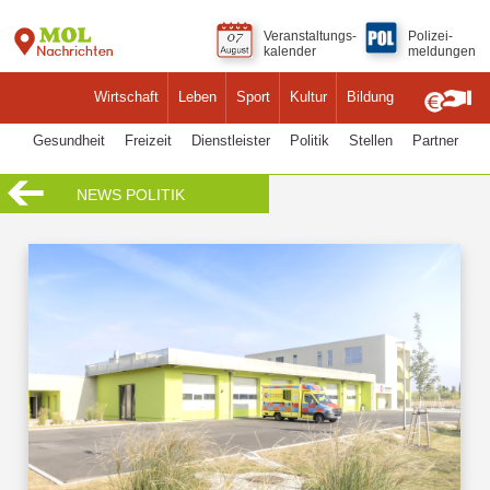
Veranstaltungs-
Polizei-
kalender
meldungen
Wirtschaft
Leben
Sport
Kultur
Bildung
Gesundheit
Freizeit
Dienstleister
Politik
Stellen
Partner
NEWS POLITIK