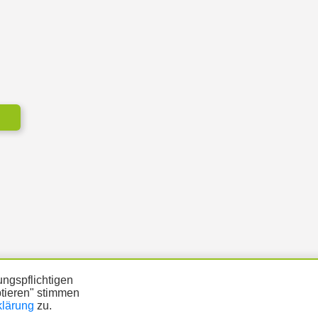
ngspflichtigen
ptieren" stimmen
klärung
zu.