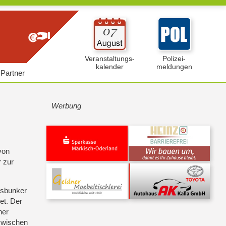
Veranstaltungs-
Polizei-
kalender
meldungen
Partner
Werbung
von
 zur
gsbunker
et. Der
ner
 zwischen