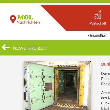
Wirtschaft
Gesundheit
NEWS FREIZEIT
Bunk
Der e
Freud
Besic
Am e
des M
Bunke
Bausp