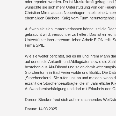
oder repariert werden. Da ist Muskelkraft gefragt un
wünschte sie sich mehr Unterstützung von der Feuerw
Christian Miroslau aus Neuenhagen-Insel seine Unte
ehemaligen Bäckerei Kalk) vom Turm heruntergeholt u
Auf wen sie sich immer verlassen könne, sei die Dac
gebraucht wird, versucht er zu helfen. Das ist ein ech
Unterstützer ihrer ehrenamtlichen Arbeit: E.ON edis
Firma SPIE.
Wie sie weiter berichtet, sei es ihr und ihrem Mann da
auf denen die Ankunft- und Abflugdaten sowie die Zah
bestehen aus Alu-Dibond und seien damit witterungsb
Storchenturm in Bad Freienwalde und Bralitz. Die Date
,Storcheneltern'. Sie rufen uns an und melden, wann
erzählt die Storchenbeauftragte, die im Jahr etliche K
Aufwandsentschädigung und darf mit Erlaubnis den Od
Doreen Stecker freut sich auf ein spannendes Weißst
Datum: 14.03.2025