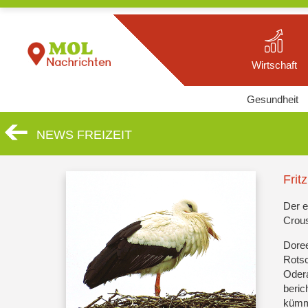
Wirtschaft
Gesundheit
NEWS FREIZEIT
Fritz
Der e
Crous
Doree
Rotsc
Oder
beric
kümme