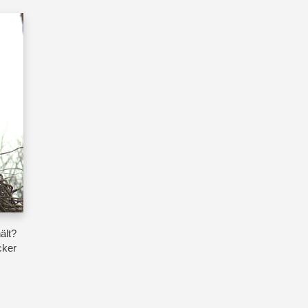
ält?
cker