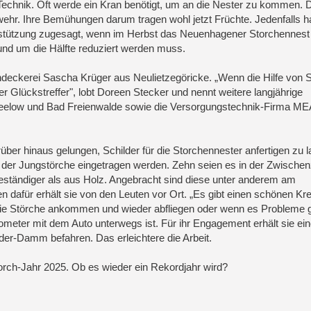
d Technik. Oft werde ein Kran benötigt, um an die Nester zu kommen. 
ehr. Ihre Bemühungen darum tragen wohl jetzt Früchte. Jedenfalls 
rstützung zugesagt, wenn im Herbst das Neuenhagener Storchennest 
nd um die Hälfte reduziert werden muss.
hdeckerei Sascha Krüger aus Neulietzegöricke. „Wenn die Hilfe von
ter Glückstreffer", lobt Doreen Stecker und nennt weitere langjährige
 Seelow und Bad Freienwalde sowie die Versorgungstechnik-Firma ME
rüber hinaus gelungen, Schilder für die Storchennester anfertigen zu 
l der Jungstörche eingetragen werden. Zehn seien es in der Zwischenz
eständiger als aus Holz. Angebracht sind diese unter anderem am
n dafür erhält sie von den Leuten vor Ort. „Es gibt einen schönen Kr
 die Störche ankommen und wieder abfliegen oder wenn es Probleme gi
ilometer mit dem Auto unterwegs ist. Für ihr Engagement erhält sie ein
er-Damm befahren. Das erleichtere die Arbeit.
orch-Jahr 2025. Ob es wieder ein Rekordjahr wird?