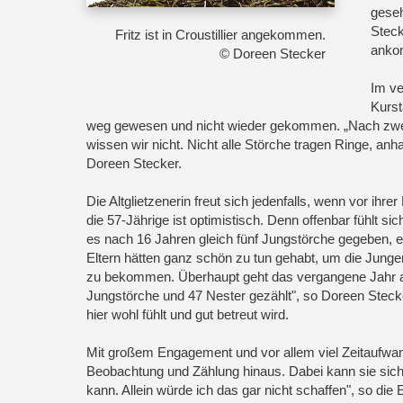
geseh
Steck
Fritz ist in Croustillier angekommen.
anko
© Doreen Stecker
Im ve
Kurst
weg gewesen und nicht wieder gekommen. „Nach zwe
wissen wir nicht. Nicht alle Störche tragen Ringe, an
Doreen Stecker.
Die Altglietzenerin freut sich jedenfalls, wenn vor ihr
die 57-Jährige ist optimistisch. Denn offenbar fühlt 
es nach 16 Jahren gleich fünf Jungstörche gegeben, er
Eltern hätten ganz schön zu tun gehabt, um die Junge
zu bekommen. Überhaupt geht das vergangene Jahr als
Jungstörche und 47 Nester gezählt", so Doreen Stecke
hier wohl fühlt und gut betreut wird.
Mit großem Engagement und vor allem viel Zeitaufwan
Beobachtung und Zählung hinaus. Dabei kann sie sich 
kann. Allein würde ich das gar nicht schaffen", so d