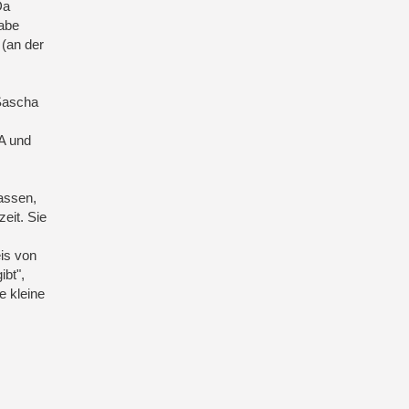
Da
habe
(an der
 Sascha
A und
lassen,
eit. Sie
eis von
bt",
e kleine