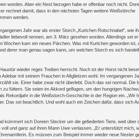
en worden. Aber ein Nest bezogen habe er offenbar noch nicht. Dor
er rechnet damit, dass in den nächsten Tagen weitere Weißstörche
mmen werden.
rgangenen Jahr war als erster Storch „Kurtchen Rotschnabel“, wie ih
ädter liebevoll nennen, am 3. März gesehen worden. Allerdings sei e
i Wochen kam ein neues Pärchen. Was mit Kurtchen geworden ist, 
hand derer man genau sagen kann, um welchen Storch es sich handelt"
er Haustür wieder reges Treiben herrscht. Noch ist der Horst nicht bese
sich Adebar mit seinem Frauchen in Altglietzen wohl. Im vergangenen J
zählt sie. Einer habe zwar nicht überlebt. Doch das sei normal. Die 
n zu füttern. Sie seien im Akkord geflogen, um den hungrigen Nachw
 Rekordjahr in die Weißstorch-Geschichte in der Region ein. „Wir 
r. Das sei beachtlich. Und wohl auch ein Zeichen dafür, dass sich A
d kümmert sich Doreen Stecker um die gefiederten Tiere, weit über 
voll und ganz auf ihren Mann Uwe verlassen. „Er unterstützt mich, w
ie Ehrenamtlerin. Es müssen zum Beispiel immer wieder neue Nester g