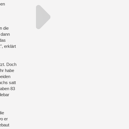
een
n die
r dann
das
, erklärt
tzt. Doch
ahr habe
beiden
uchs satt
haben 83
debar
die
o er
ebaut