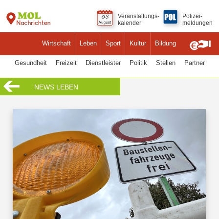
Veranstaltungs-
Polizei-
kalender
meldungen
Wirtschaft
Leben
Sport
Kultur
Bildung
Gesundheit
Freizeit
Dienstleister
Politik
Stellen
Partner
NEWS LEBEN