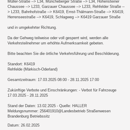
Müller-Straße --> L34, Müncheberger Straße --> L34, Hohensteiner
Chaussee --> L233, Garzauer Chaussee --> L233, Rehfelder Straße --
> L233, Bahnhofstraße --> K6419, Ernst-Thälmann-Straße --> K6419,
Herrenseestraße --> K6419, Schlagweg --> K6419 Garzauer Straße
und in umgekehrter Richtung.
Da der Gehweg teilweise oder voll gesperrt wird, werden alle
Verkehrsteilnehmer um erhöhte Aufmerksamkeit gebeten.
Bitte beachten Sie die örtliche Verkehrsführung und Beschilderung.
Standort: K6419
Rehfelde (Märkisch-Oderland)
Gesamtzeitraum: 17.03.2025 08:00 - 28.11.2025 17:00
Zukünftige Verbote und Einschränkungen: - Verbot für Fahrzeuge
17.03.2025 - 28.11.2025
Stand der Daten: 13.02.2025 - Quelle: HALLER
Meldungsnummer: 256401910@Landesbetrieb Straßenwesen
Brandenburg Betriebssitz
Datum: 26.02.2025