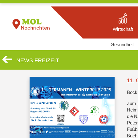
Wirtschaft
Gesundheit
NEWS FREIZEIT
11. 
Bock 
Zum m
Heimm
die 
Peter
Fußba
Buch