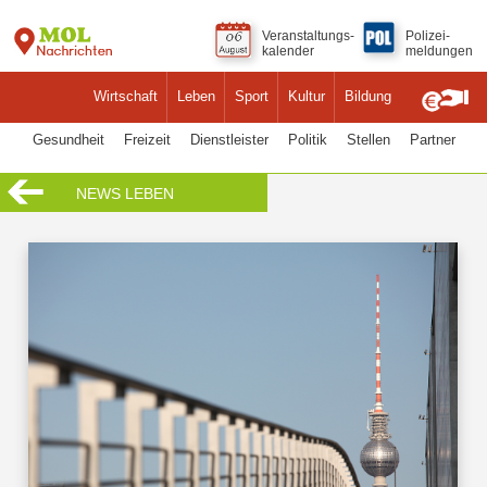
Veranstaltungs-
Polizei-
kalender
meldungen
Wirtschaft
Leben
Sport
Kultur
Bildung
Gesundheit
Freizeit
Dienstleister
Politik
Stellen
Partner
NEWS LEBEN