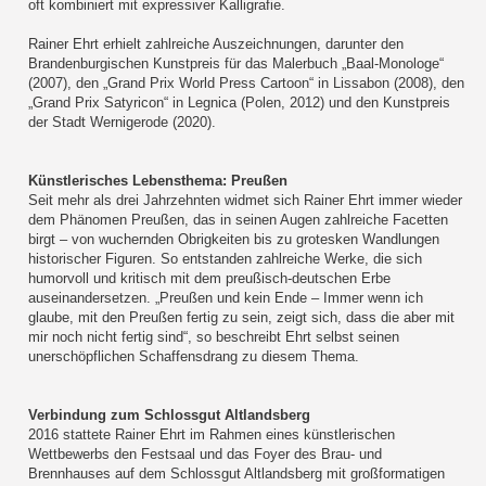
oft kombiniert mit expressiver Kalligrafie.
Rainer Ehrt erhielt zahlreiche Auszeichnungen, darunter den
Brandenburgischen Kunstpreis für das Malerbuch „Baal-Monologe“
(2007), den „Grand Prix World Press Cartoon“ in Lissabon (2008), den
„Grand Prix Satyricon“ in Legnica (Polen, 2012) und den Kunstpreis
der Stadt Wernigerode (2020).
Künstlerisches Lebensthema: Preußen
Seit mehr als drei Jahrzehnten widmet sich Rainer Ehrt immer wieder
dem Phänomen Preußen, das in seinen Augen zahlreiche Facetten
birgt – von wuchernden Obrigkeiten bis zu grotesken Wandlungen
historischer Figuren. So entstanden zahlreiche Werke, die sich
humorvoll und kritisch mit dem preußisch-deutschen Erbe
auseinandersetzen. „Preußen und kein Ende – Immer wenn ich
glaube, mit den Preußen fertig zu sein, zeigt sich, dass die aber mit
mir noch nicht fertig sind“, so beschreibt Ehrt selbst seinen
unerschöpflichen Schaffensdrang zu diesem Thema.
Verbindung zum Schlossgut Altlandsberg
2016 stattete Rainer Ehrt im Rahmen eines künstlerischen
Wettbewerbs den Festsaal und das Foyer des Brau- und
Brennhauses auf dem Schlossgut Altlandsberg mit großformatigen