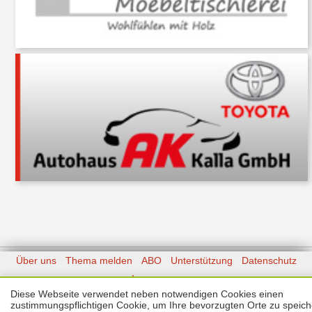
Über uns
Thema melden
ABO
Unterstützung
Datenschutz
Impressum
Diese Webseite verwendet neben notwendigen Cookies einen
Kontakt
zustimmungspflichtigen Cookie, um Ihre bevorzugten Orte zu speich
Copyright © 2026 |
Prinzmediaconcept.de
🌙 Dark Mode