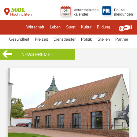
Veranstaltungs-
Polizei-
kalender
meldungen
Wirtschaft
Leben
Sport
Kultur
Bildung
Gesundheit
Freizeit
Dienstleister
Politik
Stellen
Partner
NEWS FREIZEIT